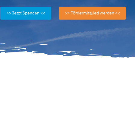
>> Jetzt Spenden <<
>> Fördermitglied werden <<