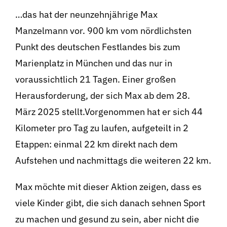
BeStrongForKids
AI Agent
…das hat der neunzehnjährige Max
Manzelmann vor. 900 km vom nördlichsten
Hallo! Wie kann ich Ihnen helfen?
Punkt des deutschen Festlandes bis zum
Marienplatz in München und das nur in
voraussichtlich 21 Tagen. Einer großen
Herausforderung, der sich Max ab dem 28.
März 2025 stellt.Vorgenommen hat er sich 44
Kilometer pro Tag zu laufen, aufgeteilt in 2
Etappen: einmal 22 km direkt nach dem
Aufstehen und nachmittags die weiteren 22 km.
Max möchte mit dieser Aktion zeigen, dass es
viele Kinder gibt, die sich danach sehnen Sport
zu machen und gesund zu sein, aber nicht die