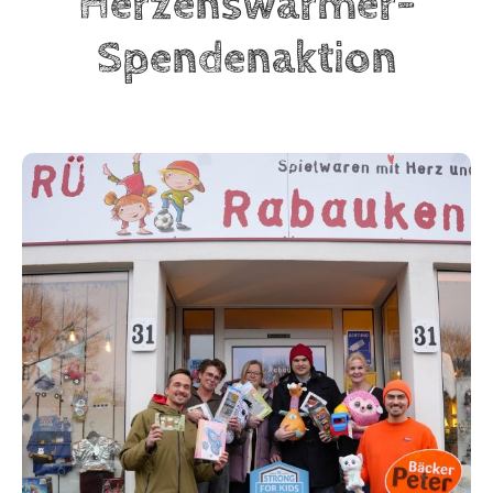
Herzenswärmer-
Spendenaktion
BeStrongForKids
AI Agent
Hallo! Wie kann ich Ihnen helfen?