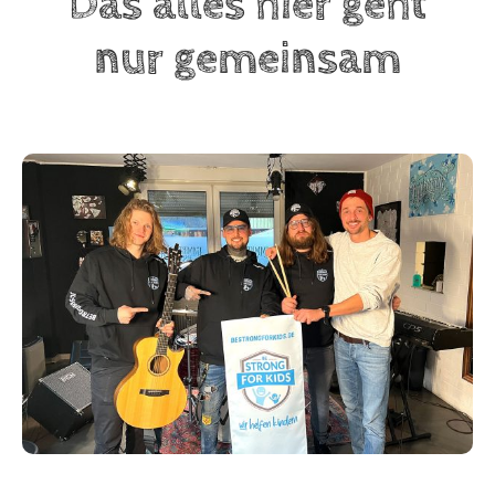
Das alles hier geht
nur gemeinsam
BeStrongForKids
AI Agent
Hallo! Wie kann ich Ihnen helfen?