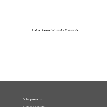
Fotos: Daniel Rumstadt Visuals
BeStrongForKids
AI Agent
Hallo! Wie kann ich Ihnen helfen?
> Impressum