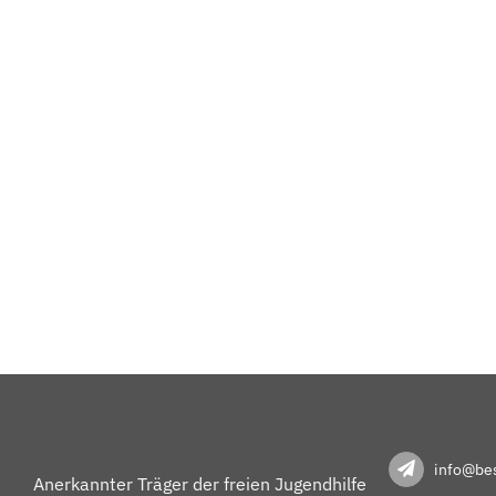
info@bes
Anerkannter Träger der freien Jugendhilfe