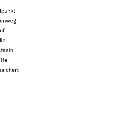
lpunkt
 hinweg
uf
die
stsein
lfe
esichert