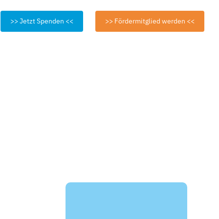
>> Jetzt Spenden <<
>> Fördermitglied werden <<