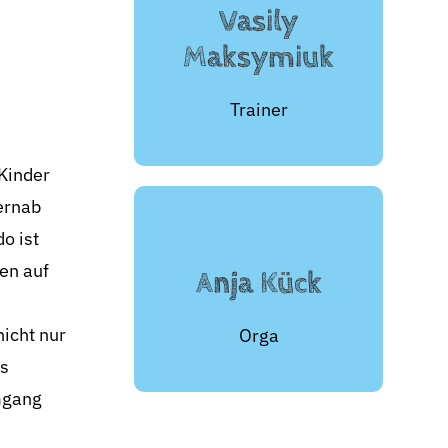
Vasily
Maksymiuk
Trainer
 Kinder
fernab
o ist
en auf
Anja Kück
icht nur
Orga
as
mgang