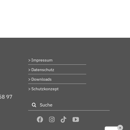
BeStrongForKids
AI Agent
Hallo! Wie kann ich Ihnen helfen?
> Impressum
> Datenschutz
> Downloads
> Schutzkonzept
58 97
Suche
nach:
×