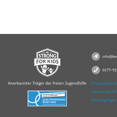
info@bes
0177-92
Anerkannter Träger der freien Jugendhilfe
Privatsphäre-E
Historie der Pr
Einwilligungen