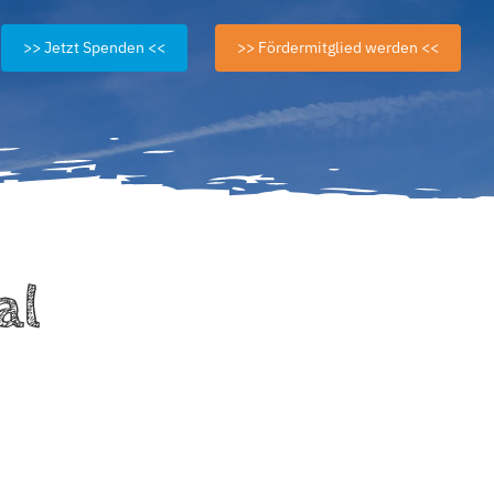
>> Jetzt Spenden <<
>> Fördermitglied werden <<
al