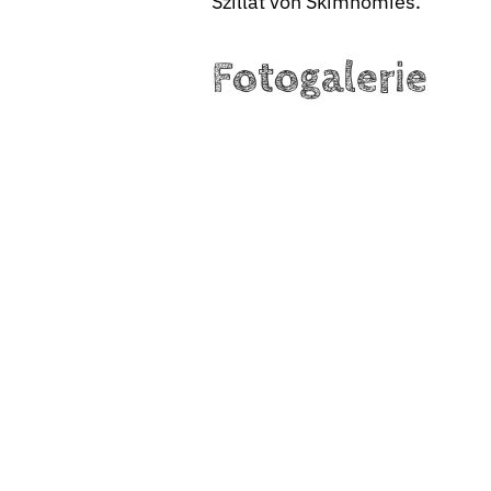
Szillat von Skimhomies.
Fotogalerie